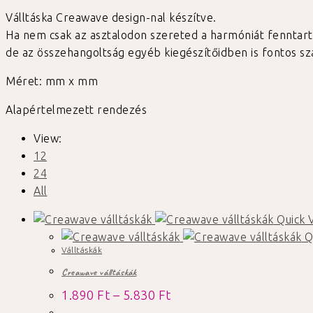
Válltáska Creawave design-nal készítve.
Ha nem csak az asztalodon szereted a harmóniát fenntart
de az összehangoltság egyéb kiegészítőidben is fontos s
Méret: mm x mm
Alapértelmezett rendezés
View:
12
24
All
Quick 
Q
Válltáskák
Creawave válltáskák
Ártartomány:
1.890
Ft
–
5.830
Ft
1.890 Ft