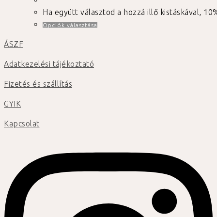
-
5.830 Ft
Ha együtt választod a hozzá illő kistáskával,
Ennek
Opciók választása
a
ÁSZF
terméknek
több
Adatkezelési tájékoztató
variációja
Fizetés és szállítás
van.
A
GYIK
változatok
a
Kapcsolat
termékoldalon
választhatók
ki