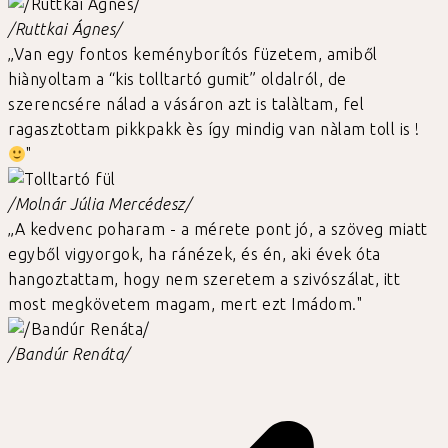
/Ruttkai Ágnes/
„Van egy fontos keményborítós füzetem, amiből
hiànyoltam a “kis tolltartó gumit” oldalról, de
szerencsére nálad a vásáron azt is talàltam, fel
ragasztottam pikkpakk ès így mindig van nàlam toll is !
"
/Molnár Júlia Mercédesz/
„A kedvenc poharam - a mérete pont jó, a szöveg miatt
egyből vigyorgok, ha ránézek, és én, aki évek óta
hangoztattam, hogy nem szeretem a szivószálat, itt
most megkövetem magam, mert ezt Imádom."
/Bandúr Renáta/