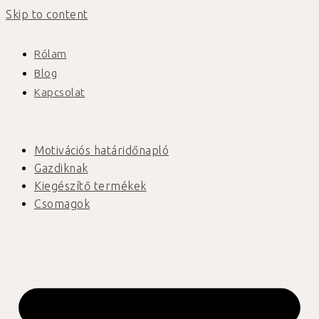
Skip to content
Rólam
Blog
Kapcsolat
Motivációs határidőnapló
Gazdiknak
Kiegészítő termékek
Csomagok