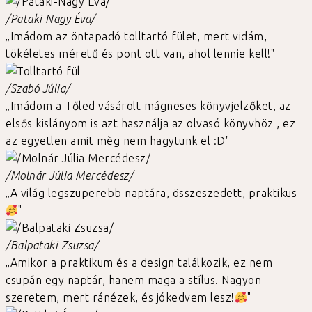
/Pataki-Nagy Éva/
„Imádom az öntapadó tolltartó fület, mert vidám,
tökéletes méretű és pont ott van, ahol lennie kell!"
/Szabó Júlia/
„Imádom a Tőled vásárolt mágneses könyvjelzőket, az
elsős kislányom is azt használja az olvasó könyvhöz , ez
az egyetlen amit mèg nem hagytunk el :D"
/Molnár Júlia Mercédesz/
„A világ legszuperebb naptára, összeszedett, praktikus
"
/Balpataki Zsuzsa/
„Amikor a praktikum és a design találkozik, ez nem
csupán egy naptár, hanem maga a stílus. Nagyon
szeretem, mert ránézek, és jókedvem lesz!
"