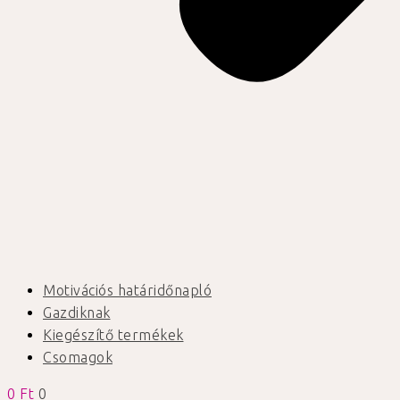
Motivációs határidőnapló
Gazdiknak
Kiegészítő termékek
Csomagok
0
Ft
0