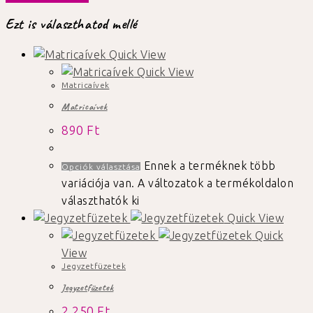
Ezt is választhatod mellé
Quick View
Quick View
Matricaívek
Matricaívek
890
Ft
Ennek a terméknek több
Opciók választása
variációja van. A változatok a termékoldalon
választhatók ki
Quick View
Quick
View
Jegyzetfüzetek
Jegyzetfüzetek
2.250
Ft