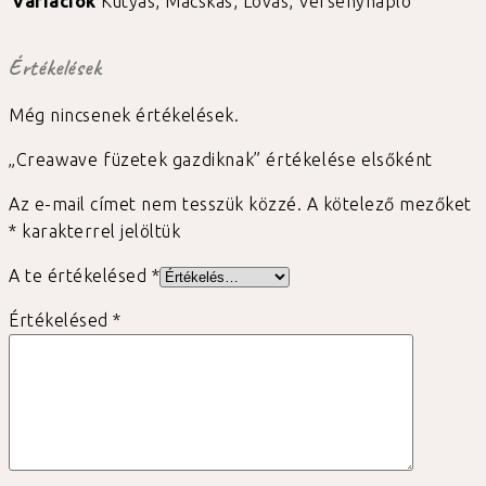
Variációk
Kutyás, Macskás, Lovas, Versenynapló
Értékelések
Még nincsenek értékelések.
„Creawave füzetek gazdiknak” értékelése elsőként
Az e-mail címet nem tesszük közzé.
A kötelező mezőket
*
karakterrel jelöltük
A te értékelésed
*
Értékelésed
*