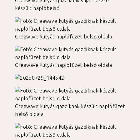
Creawave kutyás gazdiknak saját részre
készült naplóbelső
Creawave kutyás naplófüzet belső oldala
Creawave kutyás naplófüzet belső oldala
Creawave kutyás gazdiknak készült naplófüzet
belső oldala