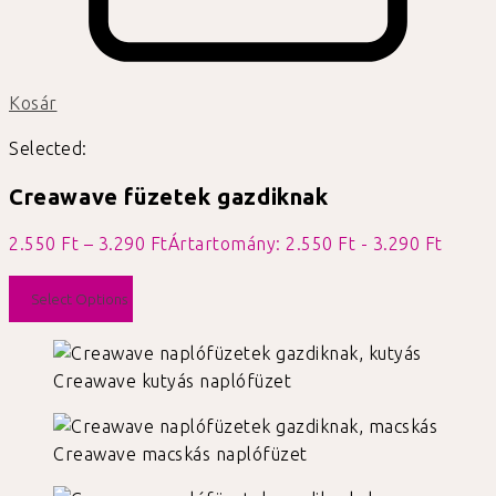
Kosár
Selected:
Creawave füzetek gazdiknak
2.550
Ft
–
3.290
Ft
Ártartomány: 2.550 Ft - 3.290 Ft
Select Options
Creawave kutyás naplófüzet
Creawave macskás naplófüzet