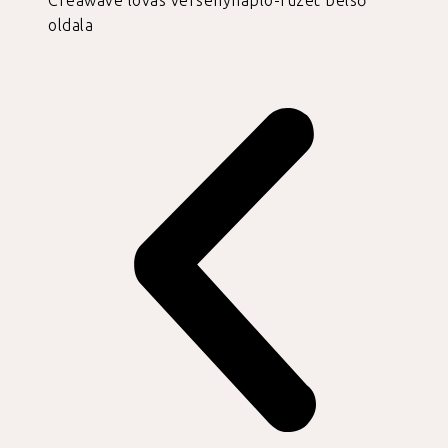
Creawave lovas versenynapló-füzet belső
oldala