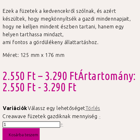
Ezek a füzetek a kedvencekről szólnak, és azért
készültek, hogy megkönnyítsék a gazdi mindennapjait,
hogy ne kelljen mindent észben tartani, hanem egy
helyen tarthassa mindazt,
ami fontos a gördülékeny állattartáshoz.
Méret: 125 mm x 176 mm
2.550
Ft
–
3.290
Ft
Ártartomány:
2.550 Ft - 3.290 Ft
Variációk
Válassz egy lehetőséget
Törlés
Creawave füzetek gazdiknak mennyiség
-
+
Kosárba teszem