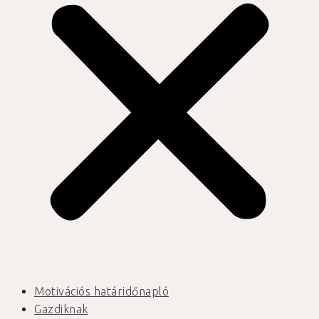
Motivációs határidőnapló
Gazdiknak