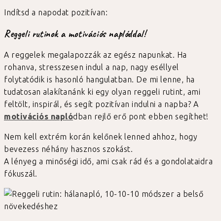
Indítsd a napodat pozitívan:
Reggeli rutinok a motivációs naplóddal!
A reggelek megalapozzák az egész napunkat. Ha
rohanva, stresszesen indul a nap, nagy eséllyel
folytatódik is hasonló hangulatban. De mi lenne, ha
tudatosan alakítanánk ki egy olyan reggeli rutint, ami
feltölt, inspirál, és segít pozitívan indulni a napba? A
motivációs napló
dban rejlő erő pont ebben segíthet!
Nem kell extrém korán kelőnek lenned ahhoz, hogy
bevezess néhány hasznos szokást.
A lényeg a minőségi idő, ami csak rád és a gondolataidra
fókuszál.