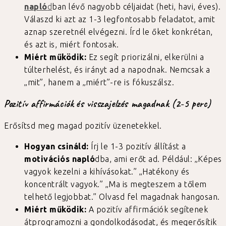
napló
d
ban lévő nagyobb céljaidat (heti, havi, éves).
Válaszd ki azt az 1-3 legfontosabb feladatot, amit
aznap szeretnél elvégezni. Írd le őket konkrétan,
és azt is, miért fontosak.
Miért működik:
Ez segít priorizálni, elkerülni a
túlterhelést, és irányt ad a napodnak. Nemcsak a
„mit”, hanem a „miért”-re is fókuszálsz.
Pozitív affirmációk és visszajelzés magadnak (2-5 perc)
Erősítsd meg magad pozitív üzenetekkel.
Hogyan csináld:
Írj le 1-3 pozitív állítást a
motivációs napló
dba, ami erőt ad. Például: „Képes
vagyok kezelni a kihívásokat.” „Hatékony és
koncentrált vagyok.” „Ma is megteszem a tőlem
telhető legjobbat.” Olvasd fel magadnak hangosan.
Miért működik:
A pozitív affirmációk segítenek
átprogramozni a gondolkodásodat, és megerősítik