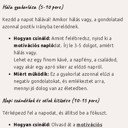
Hála gyakorlása (5-10 perc)
Kezdd a napot hálával! Amikor hálás vagy, a gondolataid
azonnal pozitív irányba terelődnek.
Hogyan csináld:
Amint felébredsz, nyisd ki a
motivációs napló
dat. Írj le 3-5 dolgot, amiért
hálás vagy.
Lehet ez egy finom kávé, a napfény, a családod,
vagy akár egy apró siker az előző napról.
Miért működik:
Ez a gyakorlat azonnal elűzi a
negatív gondolatokat, és emlékeztet arra,
mennyi jó dolog van az életedben.
Napi szándékok és célok kitűzése (10-15 perc)
Térképezd fel a napodat, és állítsd be a fókuszt.
Hogyan csináld:
Olvasd át a
motivációs