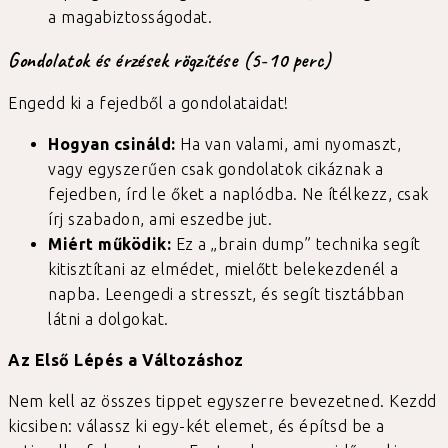
a magabiztosságodat.
Gondolatok és érzések rögzítése (5-10 perc)
Engedd ki a fejedből a gondolataidat!
Hogyan csináld:
Ha van valami, ami nyomaszt,
vagy egyszerűen csak gondolatok cikáznak a
fejedben, írd le őket a naplódba. Ne ítélkezz, csak
írj szabadon, ami eszedbe jut.
Miért működik:
Ez a „brain dump” technika segít
kitisztítani az elmédet, mielőtt belekezdenél a
napba. Leengedi a stresszt, és segít tisztábban
látni a dolgokat.
Az Első Lépés a Változáshoz
Nem kell az összes tippet egyszerre bevezetned. Kezdd
kicsiben: válassz ki egy-két elemet, és építsd be a