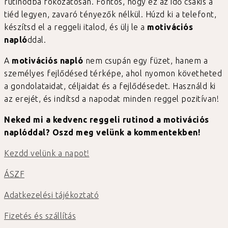
rutinodba fokozatosan. Fontos, hogy ez az idő csakis a
tiéd legyen, zavaró tényezők nélkül. Húzd ki a telefont,
készítsd el a reggeli italod, és ülj le a
motivációs
napló
ddal.
A
motivációs napló
nem csupán egy füzet, hanem a
személyes fejlődésed térképe, ahol nyomon követheted
a gondolataidat, céljaidat és a fejlődésedet. Használd ki
az erejét, és indítsd a napodat minden reggel pozitívan!
Neked mi a kedvenc reggeli rutinod a motivációs
naplóddal? Oszd meg velünk a kommentekben!
Kezdd velünk a napot!
ÁSZF
Adatkezelési tájékoztató
Fizetés és szállítás