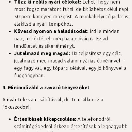
Tűzz ki reális nyári célokat:
Lehet, hogy nem
most fogsz maratont futni, de kitűzhetsz célul napi
30 perc könnyed mozgást. A munkahelyi céljaidat is
alakítsd a nyári tempóhoz.
Kövesd nyomon a haladásodat:
Írd le minden
nap, mit értél el, még ha apróság is. Ez ad
lendületet és sikerélményt.
Jutalmazd meg magad:
Ha teljesítesz egy célt,
jutalmazd meg magad valami nyárias élménnyel –
egy fagyival, egy tóparti sétával, egy jó könyvvel a
függőágyban.
4. Minimalizáld a zavaró tényezőket
A nyár tele van csábítással, de Te uralkodsz a
fókuszodon!
Értesítések kikapcsolása:
A telefonodról,
számítógépedről érkező értesítések a legnagyobb