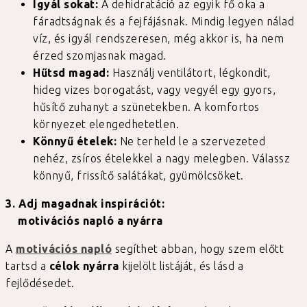
Igyál sokat:
A dehidratáció az egyik fő oka a
fáradtságnak és a fejfájásnak. Mindig legyen nálad
víz, és igyál rendszeresen, még akkor is, ha nem
érzed szomjasnak magad.
Hűtsd magad:
Használj ventilátort, légkondit,
hideg vizes borogatást, vagy vegyél egy gyors,
hűsítő zuhanyt a szünetekben. A komfortos
környezet elengedhetetlen.
Könnyű ételek:
Ne terheld le a szervezeted
nehéz, zsíros ételekkel a nagy melegben. Válassz
könnyű, frissítő salátákat, gyümölcsöket.
3. Adj magadnak inspirációt:
motivációs napló a nyárra
A
motivációs napló
segíthet abban, hogy szem előtt
tartsd a
célok nyárra
kijelölt listáját, és lásd a
fejlődésedet.