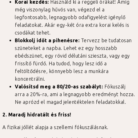
Korai kezdés:
Használd ki a reggeli órákat! Amíg
még viszonylag hűvös van, végezd el a
legfontosabb, legnagyobb odafigyelést igénylő
feladatokat. Akár egy-két óra extra korai kelés is
csodákat tehet.
Blokkolj időt a pihenésre:
Tervezz be tudatosan
szüneteket a napba. Lehet ez egy hosszabb
ebédszünet, egy rövid délutáni szieszta, vagy egy
frissítő fürdő. Ha tudod, hogy lesz idő a
feltöltődésre, könnyebb lesz a munkára
koncentrálni.
Valósítsd meg a 80/20-as szabályt:
Fókuszálj
arra a 20%-ra, ami a legnagyobb eredményt hozza.
Ne aprózd el magad jelentéktelen feladatokkal.
2. Maradj hidratált és friss!
A fizikai jóllét alapja a szellemi fókuszálásnak.