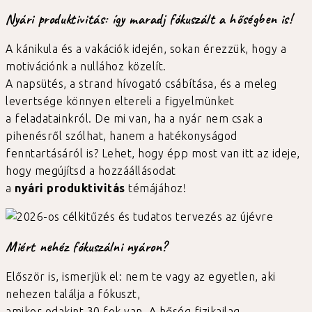
Nyári produktivitás: így maradj fókuszált a hőségben is!
A kánikula és a vakációk idején, sokan érezzük, hogy a
motivációnk a nullához közelít.
A napsütés, a strand hívogató csábítása, és a meleg
levertsége könnyen eltereli a figyelmünket
a feladatainkról. De mi van, ha a nyár nem csak a
pihenésről szólhat, hanem a hatékonyságod
fenntartásáról is? Lehet, hogy épp most van itt az ideje,
hogy megújítsd a hozzáállásodat
a
nyári produktivitás
témájához!
Miért nehéz fókuszálni nyáron?
Először is, ismerjük el: nem te vagy az egyetlen, aki
nehezen találja a fókuszt,
amikor odakint 30 fok van. A hőség fizikailag