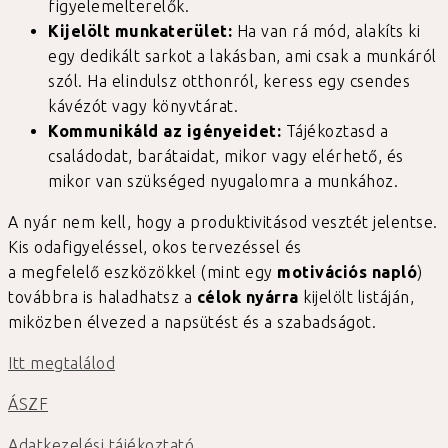
figyelemelterelők.
Kijelölt munkaterület:
Ha van rá mód, alakíts ki
egy dedikált sarkot a lakásban, ami csak a munkáról
szól. Ha elindulsz otthonról, keress egy csendes
kávézót vagy könyvtárat.
Kommunikáld az igényeidet:
Tájékoztasd a
családodat, barátaidat, mikor vagy elérhető, és
mikor van szükséged nyugalomra a munkához.
A nyár nem kell, hogy a produktivitásod vesztét jelentse.
Kis odafigyeléssel, okos tervezéssel és
a megfelelő eszközökkel (mint egy
motivációs napló
)
továbbra is haladhatsz a
célok nyárra
kijelölt listáján,
miközben élvezed a napsütést és a szabadságot.
Itt megtalálod
ÁSZF
Adatkezelési tájékoztató