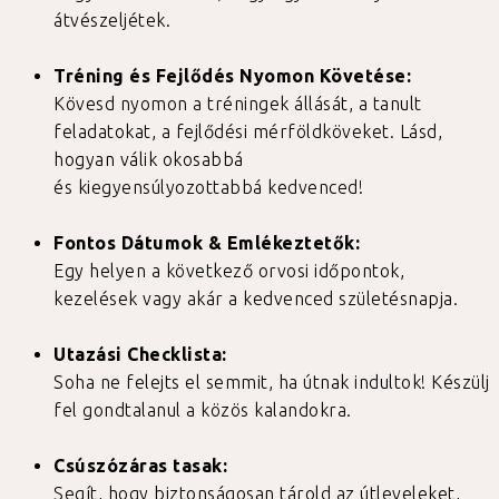
átvészeljétek.
Tréning és Fejlődés Nyomon Követése:
Kövesd nyomon a tréningek állását, a tanult
feladatokat, a fejlődési mérföldköveket. Lásd,
hogyan válik okosabbá
és kiegyensúlyozottabbá kedvenced!
Fontos Dátumok & Emlékeztetők:
Egy helyen a következő orvosi időpontok,
kezelések vagy akár a kedvenced születésnapja.
Utazási Checklista:
Soha ne felejts el semmit, ha útnak indultok! Készülj
fel gondtalanul a közös kalandokra.
Csúszózáras tasak:
Segít, hogy biztonságosan tárold az útleveleket,