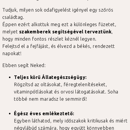
Tudjuk, milyen sok odafigyelést igényel egy szőrös
családtag.
Éppen ezért alkottuk meg ezt a különleges füzetet,
melyet
szakemberek segítségével terveztünk
,
hogy minden fontos részlet kéznél legyen.
Felejtsd el a fejfájást, és élvezd a békés, rendezett
napokat!
Ebben segít Neked:
Teljes körű Állategészségügy:
Rögzítsd az oltásokat, féregtelenítéseket,
vitaminpótlásokat és orvosi látogatásokat. Soha
többé nem maradsz le semmiről!
Égész éves emlékeztető:
Egyben láthatod, mely időszakok kritikusak és miért
négylábúd számára, hogy együtt könnyebben