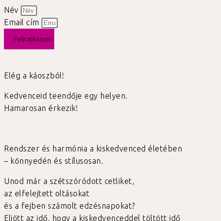
Név
Email cím
Feliratkozom
Elég a káoszból!
Kedvenceid teendője egy helyen.
Hamarosan érkezik!
Rendszer és harmónia a kiskedvenced életében
– könnyedén és stílusosan.
Unod már a szétszóródott cetliket,
az elfelejtett oltásokat
és a fejben számolt edzésnapokat?
Eljött az idő, hogy a kiskedvenceddel töltött idő