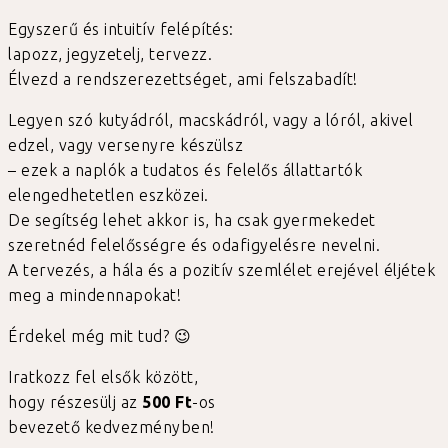
Egyszerű és intuitív felépítés:
lapozz, jegyzetelj, tervezz.
Élvezd a rendszerezettséget, ami felszabadít!
Legyen szó kutyádról, macskádról, vagy a lóról, akivel
edzel, vagy versenyre készülsz
– ezek a naplók a tudatos és felelős állattartók
elengedhetetlen eszközei.
De segítség lehet akkor is, ha csak gyermekedet
szeretnéd felelősségre és odafigyelésre nevelni.
A tervezés, a hála és a pozitív szemlélet erejével éljétek
meg a mindennapokat!
Érdekel még mit tud? 😉
Iratkozz fel elsők között,
hogy részesülj az
500 Ft
-os
bevezető kedvezményben!