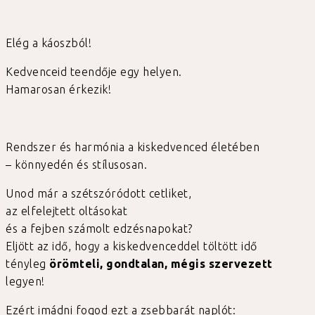
Elég a káoszból!
Kedvenceid teendője egy helyen.
Hamarosan érkezik!
Rendszer és harmónia a kiskedvenced életében
– könnyedén és stílusosan.
Unod már a szétszóródott cetliket,
az elfelejtett oltásokat
és a fejben számolt edzésnapokat?
Eljött az idő, hogy a kiskedvenceddel töltött idő
tényleg
örömteli, gondtalan, mégis szervezett
legyen!
Ezért imádni fogod ezt a zsebbarát naplót: